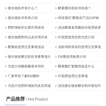
微生物技术有什么？
酵素菌到底有何组成？
微生物技术简单介绍
科技项目“酵素农产品GAP标
准化生产体系建设” 达国内领先
肥料增效剂主要作用讲述
浅说酵素食用菌如何使用效果
水平
更佳
微生物肥料特点及作用详述
叶面肥使用优势为您介绍
酵素粉使用注意事项浅说
浅析饲料添加剂使用注意事项
微生物发酵过程应考量事项介
EM菌使用效果介绍
绍
为您介绍菌根菌基本特性
酵素菌扩繁菌用途是什么
厂家带您了解EM菌种
叶面肥使用注意事项
为您介绍肥料增效剂及其用途
浅说微生物发酵在制作面包中
的使用
产品推荐
/ Hot Product