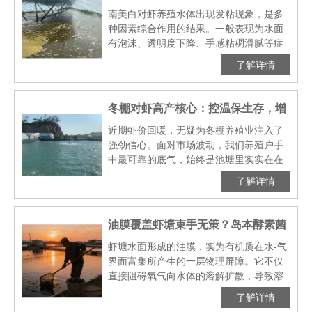
的预警
南美白对虾养殖水体出现发粘现象，是多
种因素综合作用的结果。一般表现为水面
有泡沫、透明度下降、手感粘稠滑腻等症
状，这是典型的水质富营养化以及有机污
了解详情
染的表现。这种现象的形成机制复杂，涉
及养殖管理的多个环节···
冬棚对虾高产核心：控温保生存，增
氧定产量！
近期虾价回暖，无疑为冬棚养殖业注入了
强劲信心。面对市场波动，我们养殖户手
中最可靠的底气，始终是池塘里实实在在
的产量。谈起冬棚管理，“控温”的重要性人
了解详情
尽皆知。然而，在那层保温膜之下，还有
一个看不见却至关···
油膜覆盖虾塘束手无策？岛本酵素菌
养模式：以自然之力，还养殖碧水蓝
虾塘水面形成的油膜，实为有机质在水-气
界面富集所产生的一层物理屏障。它不仅
天
直接阻碍氧气向水体的溶解扩散，导致溶
解氧水平下降，更会加剧底层有机物的厌
了解详情
氧分解代谢，促使氨氮、亚硝酸盐等有毒