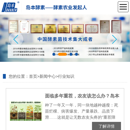
您的位置：
首页
>
新闻中心
>
行业知识
面临多年重茬，农友该怎么办？岛本
酵素：一招破解 让老地再获新生！
种了一年又一年，同一块地越种越瘦：死
苗烂棵、病害爆发、产量暴跌、品质下
滑……这就是让无数农友头疼的“重茬障
碍”。土地有限，轮作太难，重茬躲不开、
了解详情
病害治不住——难道老地只能越种越废？