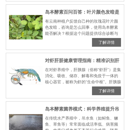
物质积累，从而严重···
岛本酵素百问百答：叶片颜色发暗是
怎么回事？岛本酵素能否解决？
有云南种植户反馈自己种的玫瑰花叶片颜
色发暗，咨询是怎么回事，使用岛本酵素
能否解决？根据这个问题提供综合诊断与
生态调理方案。叶片发暗是植物生长异常
了解详情
的常见信号，其背后原因复杂。可以使
用“岛本酵素菌剂+磷酸···
对虾肝脏健康管理指南：精准识别肝
弱、肝萎缩、坏死，守护养殖效益
在对虾养殖中，肝胰腺（俗称“虾肝”）是集
消化、吸收、储存、解毒和免疫于一体的
核心器官，被称为虾的“生命中枢”。肝胰腺
的健康直接决定了对虾的生长速度、抗病
了解详情
能力和最终养殖成功率。准确识别肝胰腺
的不同病变阶···
岛本酵素菌养模式：科学养殖提升吊
水鱼成活率与品质
在传统水产养殖中，吊水鱼（如鲟鱼、鳜
鱼、草鱼等）常常面临成活率低、病害频