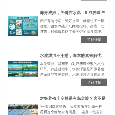
别慌！岛本酵素，以酵···
养虾成败，关键在水温！9 成养殖户
都忽略的控温细节，看完少亏上万
养虾有句行话：管好水温，就稳住了半塘
收益。很多养殖户只顾着投料、改底、防
弧菌，却偏偏忽略了最关键的温度管理。
殊不知虾塘水温哪怕波动1℃，处理不当可
了解详情
能造成很大损失。尤其换季、暴雨、昼夜
温差大的时候，稍有···
水质浑浊不用愁，岛本酵素来解忧
水质管理，是南美白对虾养殖成败的核心
环节。养殖过程中，水体浑浊是不少养殖
户面临的常见难题。水体浑浊会直接影响
对虾正常摄食与生长，还易引发溶氧不
了解详情
足、氨氮亚盐升高、水质持续恶化等问
题，影响养殖效益与稳产增···
对虾养殖上空总是有鸟盘旋？这不是
风景，是“生物警报”！
“一看到鸟在旁边，头立着像在站岗一样，
说明这个虾绝对有问题。” 这并非危言耸