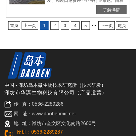
发、肉质口感参差不齐等行业难题。随着
市场对水产品质量要求的不断提高，寻求
了解详情
一种绿色、高效、可持续的养殖模式成为
行业迫切需求。岛本酵···
···
首页
上一页
1
2
3
4
5
下一页
尾页
中国 • 潍坊岛本微生物技术研究所（技术研发）
潍坊市华滨生物科技有限公司（产品运营）
传 真：0536-2289286
网 址：www.daobenmic.net
地 址：潍坊市奎文区文化南路2600号
座机：0536-2289287