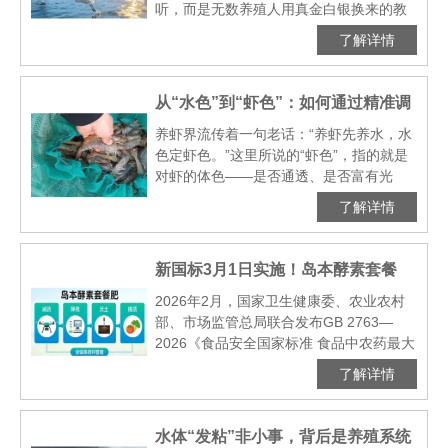
听，而是无数养殖人用真金白银换来的教
训。那么，这些天空中的“不速之客”究竟为
了解详情
何总在你的塘口上空盘旋？它们又在向你
传递什么秘密···
从“水色”到“虾色”：如何通过精准调
水，养出通透亮泽的高价对虾？
养虾界流传着一句老话：“养虾先养水，水
色定虾色。”这里所说的“虾色”，指的就是
对虾的体色——是否通透、是否富有光
泽、是否具有市场青睐的“天然色”。在如今
了解详情
激烈的市场竞争中，一池好水养出的虾，
往往能因为卖···
新国标3月1日实施！岛本酵素套餐
肥，为农产品基地筑牢农残达标与品
2026年2月，国家卫生健康委、农业农村
部、市场监管总局联合发布GB 2763—
质升级双防线
2026《食品安全国家标准 食品中农药最大
残留限量》，新版标准将于3月1日正式实
了解详情
施。本次修订新增370项农残限量、修订
2···
水体“发粘”非小事，背后是养殖系统