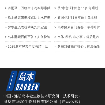
文找准根源巧补救！
这不是风景，是“生物警报”！
核心作用
谷雨至，万物生｜岛本酵素赋
从“水色”到“虾色”：如何通过
能春耕，守护作物好长势！
精准调水，养出通透亮泽的高
岛本酵素菌养模式助力水产养
新国标3月1日实施！岛本酵
价对虾？
殖生态防控孢子虫危害
素套餐肥，为农产品基地筑牢
酵擎生态农芯耕筑九州宏图
岛本酵素百问百答：草莓叶片
农残达标与品质升级双防线
——岛本酵素的远大使命与终
发黄、焦枯、长紫斑，到底怎
岛本酵素百问百答：如何快速
水体“发粘”非小事，背后是养
极愿景
么了？
识别柑橘黄化？
殖系统的预警
2025岛本酵素年度总结｜以
冬棚对虾高产核心：控温保生
岛本酵素菌技术，筑绿色农业
存，增氧定产量！
新生态
中国 • 潍坊岛本微生物技术研究所（技术研发）
潍坊市华滨生物科技有限公司（产品运营）