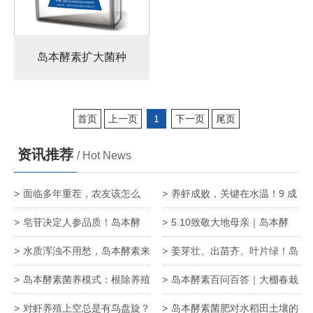
岛本酵素扩大菌种
首页
上一页
1
下一页
尾页
资讯推荐
/ Hot News
面临多年重茬，农友该怎么
养虾成败，关键在水温！9 成
办？岛本酵素：一招破解 让老
养殖户都忽略的控温细节，看
皂苷决定人参品质！岛本酵
5.10致敬大地母亲｜岛本酵
地再获新生！
完少亏上万
素，科学助力人参皂苷含量稳
素，以微生物之力，守护每一
水质浑浊不用愁，岛本酵素来
姜芽壮、出苗齐、叶片绿！岛
步提升
寸沃土生机
解忧
本酵素套餐肥，大姜苗期赢在
岛本酵素菌养模式：根除养殖
岛本酵素百问百答｜大棚春栽
起跑线！
异味，守护生态养殖新环境
地瓜苗萎蔫死棵、缓苗差？一
对虾养殖上空总是有鸟盘旋？
岛本酵素菌肥对水稻田土壤的