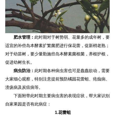
肥水管理：
此时期对于树势弱、花量多的成年树，要
适宜的补些岛本酵素扩繁菌肥进行保花蕾，促新梢老熟；
对于幼苗树，要少量勤施些岛本酵素菌根菌，养根护根，
促进幼树生长。
病虫防治：
此时期各种病虫害也可是蠢蠢欲动，需要
大家细心观察，特别注意提前预防橘园花蕾蛆、疮痂病、
溃疡病及炭疽病等。
下面附带此时期主要病虫害的表现症状，帮大家识别
自家果园是否有此病症：
1.花蕾蛆