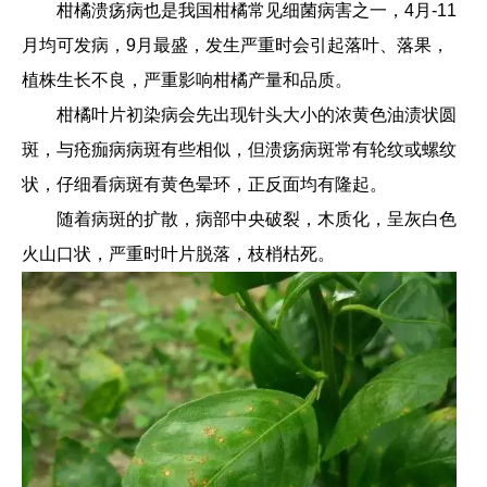
柑橘溃疡病也是我国柑橘常见细菌病害之一，4月-11
月均可发病，9月最盛，发生严重时会引起落叶、落果，
植株生长不良，严重影响柑橘产量和品质。
柑橘叶片初染病会先出现针头大小的浓黄色油渍状圆
斑，与疮痂病病斑有些相似，但溃疡病斑常有轮纹或螺纹
状，仔细看病斑有黄色晕环，正反面均有隆起。
随着病斑的扩散，病部中央破裂，木质化，呈灰白色
火山口状，严重时叶片脱落，枝梢枯死。