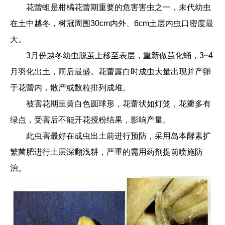
花蕾蛆是柑橘花蕾期重要的危害害虫之一，未代幼虫
在土中越冬，树冠周围30cm内外、6cm土层内虫口密度最
大。
3月份越冬幼虫脱茧上移至表层，重新做茧化蛹，3~4
月羽化出土，雨后最盛。花蕾露白时成虫大量出现并产卵
于花蕾内，散产或数粒排列成堆。
被害花期呈黄白色圆球形，花蕾状如灯笼，花瓣多有
绿点，受害后不能开花授粉结果，影响产量。
此虫害最好在成虫出土前进行预防，采用岛本酵素扩
繁菌肥进行土层深翻浅耕，严重的需用药剂提前喷施防
治。