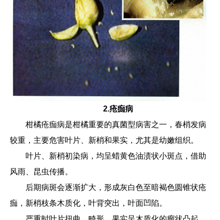
2.疮痂病
柑橘疮痂病是柑橘重要的真菌型病害之一，春梢发病
较重，主要危害叶片、新梢和果实，尤其是幼嫩组织。
叶片、新梢初染病，均呈蜡黄色油渍状小斑点，借助
风雨、昆虫传播。
后期病斑会逐渐扩大，形成灰白色至暗褐色圆锥状疮
痂，新梢枝条木质化，叶背突出，叶面凹陷。
严重时叶片扭曲、畸形，果实呈木质化的瘤状凸起，