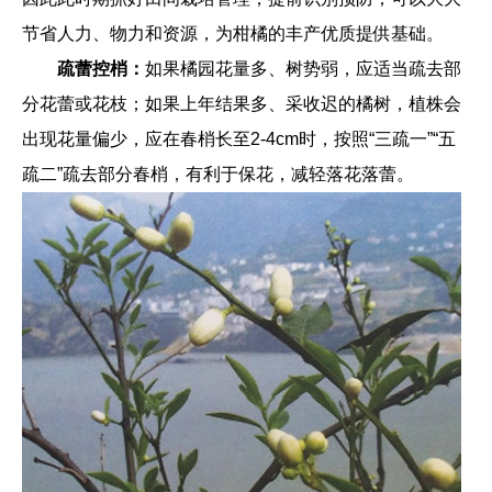
节省人力、物力和资源，为柑橘的丰产优质提供基础。
疏蕾控梢：
如果橘园花量多、树势弱，应适当疏去部
分花蕾或花枝；如果上年结果多、采收迟的橘树，植株会
出现花量偏少，应在春梢长至2-4cm时，按照“三疏一”“五
疏二”疏去部分春梢，有利于保花，减轻落花落蕾。