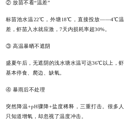
② 放苗不看“温差”
标苗池水温22℃，外塘18℃，直接投放——4℃温
差，虾苗入水就应激，7天内损耗率超30%。
③ 高温暴晒不遮阴
盛夏午后，无遮阴的浅水塘水温可达36℃以上，虾
基本停食、爬边、缺氧。
④ 暴雨后不处理
突然降温+pH骤降+盐度稀释，三重打击。很多人
只知道增氧，却忽视了温度冲击。