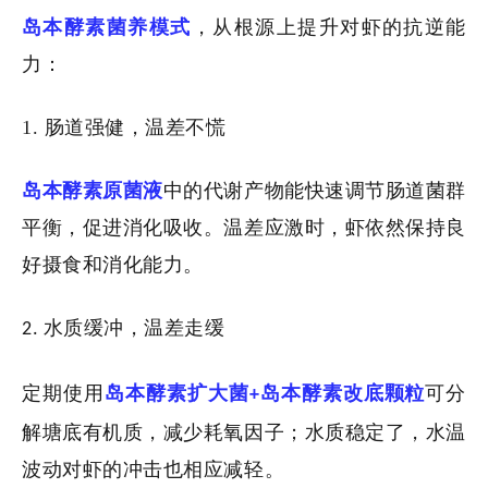
岛本酵素
菌养模式
，从根源上提升对虾的抗逆能
力：
1.
肠道强健，温差不慌
岛本
酵素
原菌液
中的代谢产物能快速调节肠道菌群
平衡，促进消化吸收。温差应激时，虾依然保持良
好摄食和消化能力。
水质缓冲，温差走缓
2
.
定期使用
岛本酵素扩大菌
岛本酵素改底颗粒
可分
+
解塘底有机质，减少耗氧因子；水质稳定了，水温
波动对虾的冲击也相应减轻。