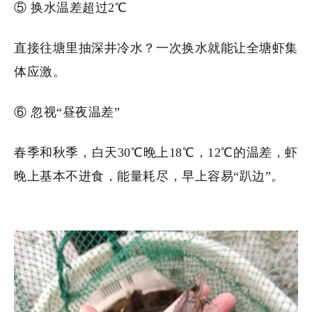
⑤ 换水温差超过2℃
直接往塘里抽深井冷水？一次换水就能让全塘虾集
体应激。
⑥ 忽视“昼夜温差”
春季和秋季，白天30℃晚上18℃，12℃的温差，虾
晚上基本不进食，能量耗尽，早上容易“趴边”。