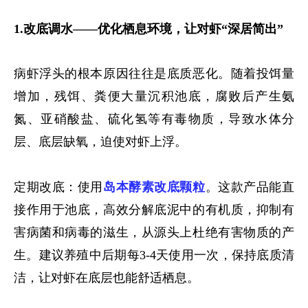
1.改底调水——优化栖息环境，让对虾“深居简出”
病虾浮头的根本原因往往是底质恶化。随着投饵量
增加，残饵、粪便大量沉积池底，腐败后产生氨
氮、亚硝酸盐、硫化氢等有毒物质，导致水体分
层、底层缺氧，迫使对虾上浮。
定期改底：使用
岛本酵素改底颗粒
。这款产品能直
接作用于池底，高效分解底泥中的有机质，抑制有
害病菌和病毒的滋生，从源头上杜绝有害物质的产
生。建议养殖中后期每
3-4天使用一次，保持底质清
洁，让对虾在底层也能舒适栖息。