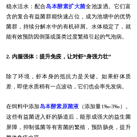
稳水活水：配合
岛本酵素扩大菌
全池泼洒。它们富
含的复合有益菌群能快速占位，成为池塘中的优势
菌群，持续分解水中的有机碎屑
。水体稳定了，就
能有效预防因倒藻或藻类过度繁殖引起的气泡病。
2. 内服强体：提升免疫，让对虾“身强力壮”
除了环境，虾本身的抵抗力是关键。如果虾体质
差，即使水质稍有一点波动，它们也会率先发病。
在饲料中添加
岛本酵素原菌液
（添加量
1‰-3‰
）。
这些有益菌进入虾的肠道后，能形成强大的益生菌
屏障，抑制弧菌等有害菌的繁殖，预防肠炎
，提升