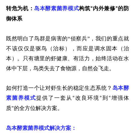
转危为机：
岛本酵素
菌养模式
构筑
内外兼修
的防
“
”
御体系
既然明白了鸟群是病害的“侦察兵”，我们的重点就
不该仅仅是驱鸟（治标），而应是调水固本（治
本）。只有塘里的虾健康、有活力，始终活动在水
体中下层，鸟类失去了食物源，自然会飞走。
如何打造一个让对虾生长
的稳定生态系统？
岛本酵
素
菌养模式
提供了一套从
改良环境
到
增强体
“
”
“
质
的全方位解决方案。
”
岛本酵素菌养模式解决方案：