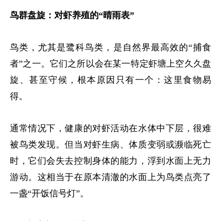
鸟群盘旋：对虾养殖的“晴雨表”
鸟类，尤其是鹭科鸟类，是自然界最高效的
“
捕食
者
”
之一。它们之所以会在某一特定虾塘上空久久盘
旋、甚至守候，根本原因只有一个：这里食物易
得。
通常情况下，健康的对虾活动在水体中下层，很难
被鸟类发现。但当对虾生病、体质变弱或濒临死亡
时，它们会失去控制身体的能力，浮到水面上无力
游动
。这相当于在原本清澈的水面上为鸟类点亮了
一盏
“
开饭信号灯
”
。