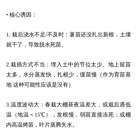
• 核心诱因：
1.
栽后浇水不足
/
不及时：薯苗还没扎出新根，土壤
就干了，导致脱水死苗。
2.
栽插方式不当：埋入土中的节位太少、地上留苗
太多，水分蒸发快，扎根少，缓苗慢（作为育苗基
地 这种可能性应该是没有）
3.
温度波动大：春栽大棚昼夜温差大，或栽后遇低
温（地温＜
15
℃），发根慢，弱苗直接冻死；或棚
内高温烤苗，叶片蒸腾失水。