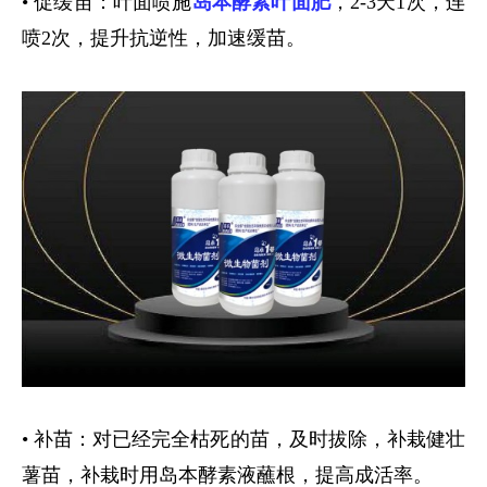
• 促缓苗：叶面喷施
岛本酵素叶面肥
，
2-3
天
1
次，连
喷
2
次，提升抗逆性，加速缓苗。
• 补苗：对已经完全枯死的苗，及时拔除，补栽健壮
薯苗，补栽时用岛本酵素液蘸根，提高成活率。