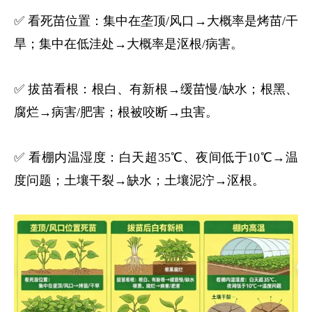
✅ 看死苗位置：集中在垄顶
/
风口→大概率是烤苗
/
干
旱；集中在低洼处→大概率是沤根
/
病害。
✅ 拔苗看根：根白、有新根→缓苗慢
/
缺水；根黑、
腐烂→病害
/
肥害；根被咬断→虫害。
✅ 看棚内温湿度：白天超
35
℃、夜间低于
10
℃→温
度问题；土壤干裂→缺水；土壤泥泞→沤根。