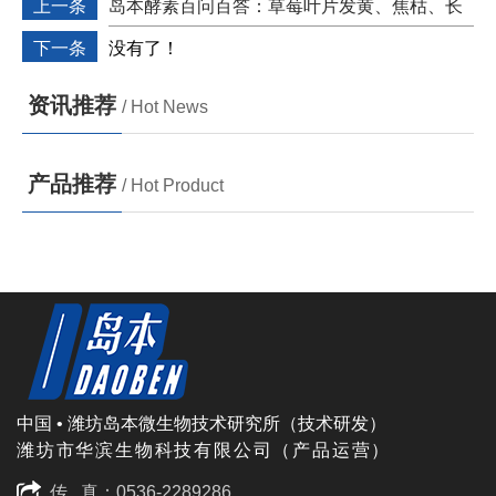
上一条
岛本酵素百问百答：草莓叶片发黄、焦枯、长
紫斑，到底怎么了？
下一条
没有了！
资讯推荐
/ Hot News
产品推荐
/ Hot Product
中国 • 潍坊岛本微生物技术研究所（技术研发）
潍坊市华滨生物科技有限公司（产品运营）
传 真：0536-2289286