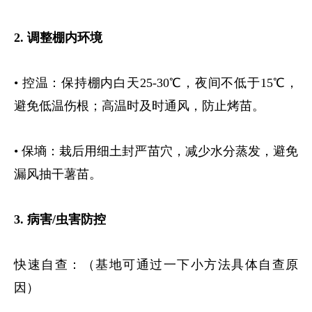
2.
调整棚内环境
• 控温：保持棚内白天
25-30
℃，夜间不低于
15
℃，
避免低温伤根；高温时及时通风，防止烤苗。
• 保墒：栽后用细土封严苗穴，减少水分蒸发，避免
漏风抽干薯苗。
3.
病害
/
虫害防控
快速自查：（基地可通过一下小方法具体自查原
因）