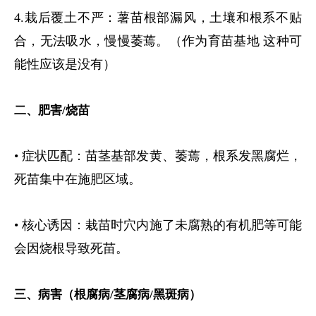
4.
栽后覆土不严：薯苗根部漏风，土壤和根系不贴
合，无法吸水，慢慢萎蔫。（作为育苗基地 这种可
能性应该是没有）
二、肥害
/
烧苗
• 症状匹配：苗茎基部发黄、萎蔫，根系发黑腐烂，
死苗集中在施肥区域。
• 核心诱因：栽苗时穴内施了未腐熟的有机肥等可能
会因烧根导致死苗。
三、病害（根腐病
/
茎腐病
/
黑斑病）