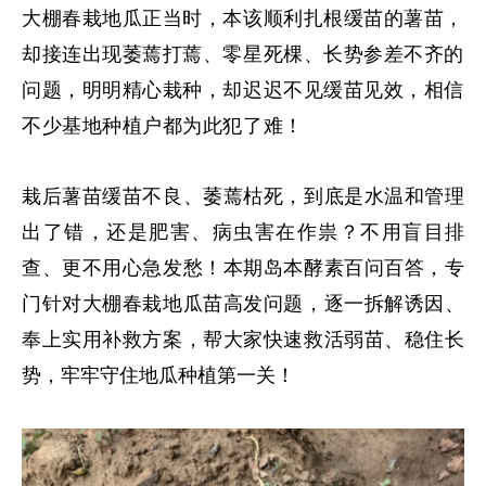
大棚春栽地瓜正当时，本该顺利扎根缓苗的薯苗，
却接连出现萎蔫打蔫、零星死棵、长势参差不齐的
问题，明明精心栽种，却迟迟不见缓苗见效，相信
不少基地种植户都为此犯了难！
栽后薯苗缓苗不良、萎蔫枯死，到底是水温和管理
出了错，还是肥害、病虫害在作祟？不用盲目排
查、更不用心急发愁！本期岛本酵素百问百答，专
门针对大棚春栽地瓜苗高发问题，逐一拆解诱因、
奉上实用补救方案，帮大家快速救活弱苗、稳住长
势，牢牢守住地瓜种植第一关！