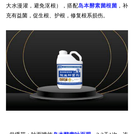
大水漫灌，避免沤根），搭配
岛本酵素菌根菌
，补
充有益菌，促生根、护根，修复根系损伤。