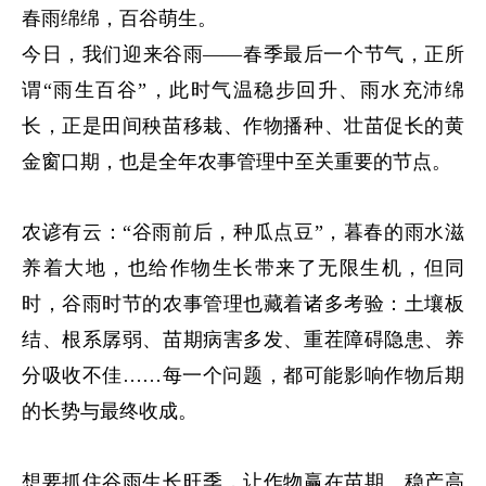
春雨绵绵，百谷萌生。
今日，我们迎来谷雨——春季最后一个节气，正所
谓“雨生百谷”，此时气温稳步回升、雨水充沛绵
长，正是田间秧苗移栽、作物播种、壮苗促长的黄
金窗口期，也是全年农事管理中至关重要的节点。
农谚有云：“谷雨前后，种瓜点豆”，暮春的雨水滋
养着大地，也给作物生长带来了无限生机，但同
时，谷雨时节的农事管理也藏着诸多考验：土壤板
结、根系孱弱、苗期病害多发、重茬障碍隐患、养
分吸收不佳……每一个问题，都可能影响作物后期
的长势与最终收成。
想要抓住谷雨生长旺季，让作物赢在苗期、稳产高