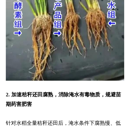
2. 加速秸秆还田腐熟，消除淹水有毒物质，规避苗
期药害肥害
针对水稻全量秸秆还田后，淹水条件下腐熟慢、低