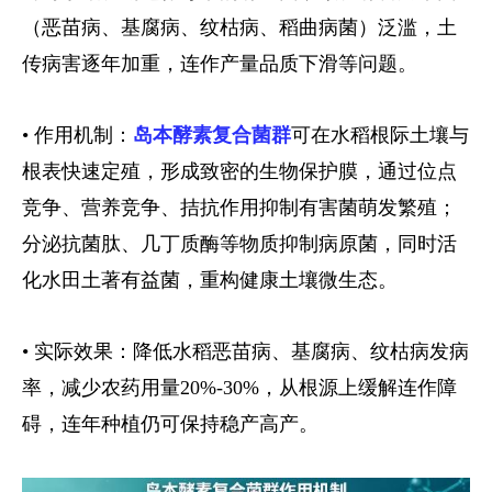
（恶苗病、基腐病、纹枯病、稻曲病菌）泛滥，土
传病害逐年加重，连作产量品质下滑等问题。
• 作用机制：
岛本酵素复合菌群
可在水稻根际土壤与
根表快速定殖，形成致密的生物保护膜，通过位点
竞争、营养竞争、拮抗作用抑制有害菌萌发繁殖；
分泌抗菌肽、几丁质酶等物质抑制病原菌，同时活
化水田土著有益菌，重构健康土壤微生态。
• 实际效果：降低水稻恶苗病、基腐病、纹枯病发病
率，减少农药用量20%-30%，从根源上缓解连作障
碍，连年种植仍可保持稳产高产。