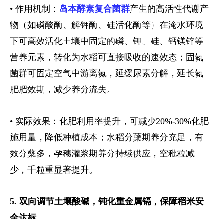
• 作用机制：
岛本酵素复合菌群
产生的高活性代谢产
物（如磷酸酶、解钾酶、硅活化酶等）在淹水环境
下可高效活化土壤中固定的磷、钾、硅、钙镁锌等
营养元素，转化为水稻可直接吸收的速效态；固氮
菌群可固定空气中游离氮，延缓尿素分解，延长氮
肥肥效期，减少养分流失。
• 实际效果：化肥利用率提升，可减少20%-30%化肥
施用量，降低种植成本；水稻分蘖期养分充足，有
效分蘖多，孕穗灌浆期养分持续供应，空秕粒减
少，千粒重显著提升。
5. 双向调节土壤酸碱，钝化重金属镉，保障稻米安
全达标