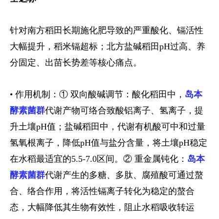
针对南方稻田长期施化肥导致的严重酸化、镉活性
大幅提升，稻米镉超标；北方盐碱稻田
pH过高、养
分固定、出苗长势差等核心痛点。
• 作用机制：① 双向酸碱调节：酸化稻田中，
岛本
酵素菌群
代谢产物可络合致酸铝离子、氢离子，提
升土壤
pH值；盐碱稻田中，代谢有机酸可中和过量
氢氧根离子，降低
pH值与盐分含量，将土壤
pH稳定
在水稻最适宜的
5.5-7.0区间。② 重金属钝化：
岛本
酵素菌群
代谢产生的多糖、多肽、腐殖酸可通过螯
合、络合作用，将活性镉离子转化为稳定的螯合
态，大幅降低其生物有效性，阻止水稻吸收转运