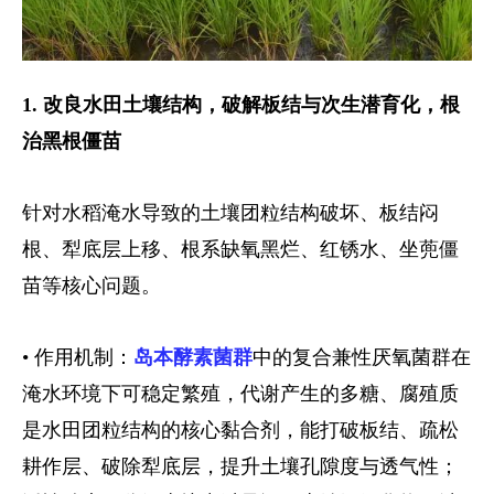
1. 改良水田土壤结构，破解板结与次生潜育化，根
治黑根僵苗
针对水稻淹水导致的土壤团粒结构破坏、板结闷
根、犁底层上移、根系缺氧黑烂、红锈水、坐蔸僵
苗等核心问题。
• 作用机制：
岛本酵素菌群
中的复合兼性厌氧菌群在
淹水环境下可稳定繁殖，代谢产生的多糖、腐殖质
是水田团粒结构的核心黏合剂，能打破板结、疏松
耕作层、破除犁底层，提升土壤孔隙度与透气性；