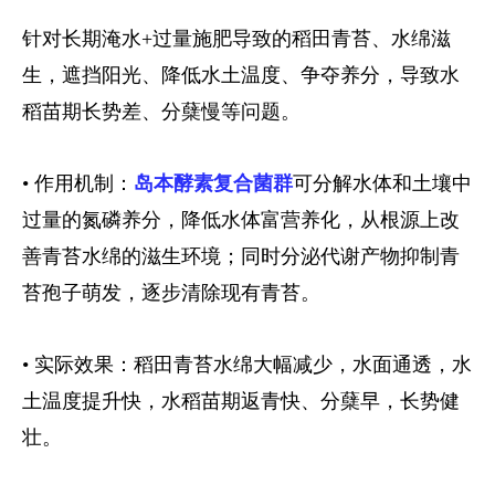
针对长期淹水+过量施肥导致的稻田青苔、水绵滋
生，遮挡阳光、降低水土温度、争夺养分，导致水
稻苗期长势差、分蘖慢等问题。
• 作用机制：
岛本酵素复合菌群
可分解水体和土壤中
过量的氮磷养分，降低水体富营养化，从根源上改
善青苔水绵的滋生环境；同时分泌代谢产物抑制青
苔孢子萌发，逐步清除现有青苔。
• 实际效果：稻田青苔水绵大幅减少，水面通透，水
土温度提升快，水稻苗期返青快、分蘖早，长势健
壮。