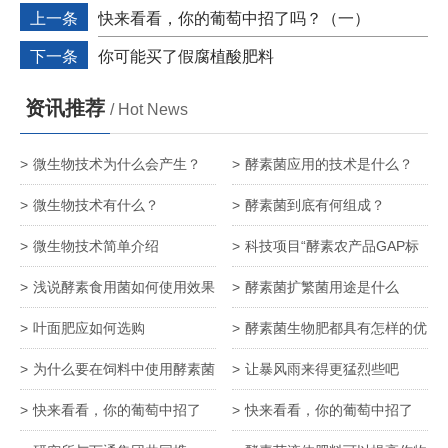
上一条
快来看看，你的葡萄中招了吗？（一）
下一条
你可能买了假腐植酸肥料
资讯推荐
/ Hot News
微生物技术为什么会产生？
酵素菌应用的技术是什么？
微生物技术有什么？
酵素菌到底有何组成？
微生物技术简单介绍
科技项目“酵素农产品GAP标
准化生产体系建设” 达国内领先
浅说酵素食用菌如何使用效果
酵素菌扩繁菌用途是什么
水平
更佳
叶面肥应如何选购
酵素菌生物肥都具有怎样的优
势
为什么要在饲料中使用酵素菌
让暴风雨来得更猛烈些吧
快来看看，你的葡萄中招了
快来看看，你的葡萄中招了