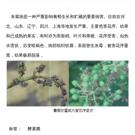
灰霉病是一种严重影响葡萄生长和贮藏的重要病害。目前在河
北、山东、辽宁、四川、上海等地发生严重。主要危害花序、幼果
和已成熟的果实，有时亦为害新梢、叶片和果梗。花序受害，似热
水烫状，后变暗褐色，病部组织软腐，表面密生灰霉，被害花序萎
蔫，幼果极易脱落 。
标签：
酵素菌