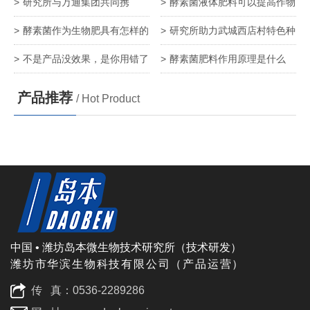
吗？（二）
吗？（一）
研究所与万通集团共同携
酵素菌液体肥料可以提高作物
手“酵素农业”新发展
产量
酵素菌作为生物肥具有怎样的
研究所助力武城西店村特色种
优点
植新发展
不是产品没效果，是你用错了
酵素菌肥料作用原理是什么
方法
产品推荐
/ Hot Product
中国 • 潍坊岛本微生物技术研究所（技术研发）
潍坊市华滨生物科技有限公司（产品运营）
传 真：0536-2289286